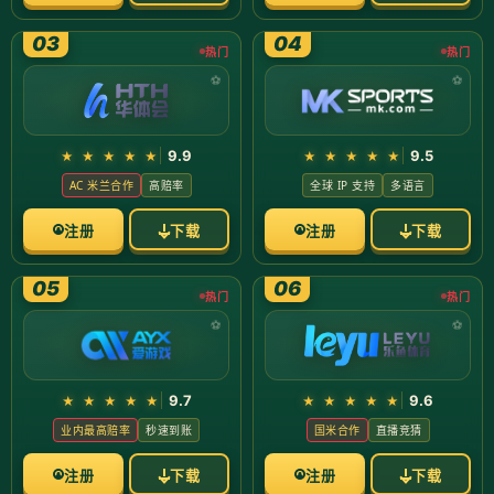
03
04
热门
热门
9.9
9.5
★ ★ ★ ★ ★
★ ★ ★ ★ ★
AC 米兰合作
高赔率
全球 IP 支持
多语言
注册
下载
注册
下载
05
06
热门
热门
9.7
9.6
★ ★ ★ ★ ★
★ ★ ★ ★ ★
业内最高赔率
秒速到账
国米合作
直播竞猜
注册
下载
注册
下载