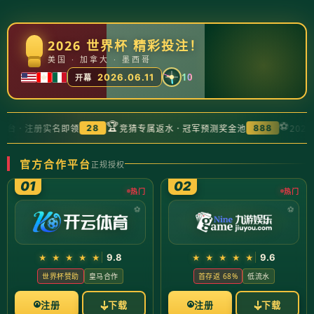
2026 世界杯 精彩投注！
美国 · 加拿大 · 墨西哥
10
2026.06.11
开幕
🏆
⚽
平台 · 注册实名即领
竞猜专属返水 · 冠军预测奖金池
202
28
888
官方合作平台
正规授权
01
02
热门
热门
9.8
9.6
★ ★ ★ ★ ★
★ ★ ★ ★ ★
世界杯赞助
皇马合作
首存返 68%
低流水
注册
下载
注册
下载